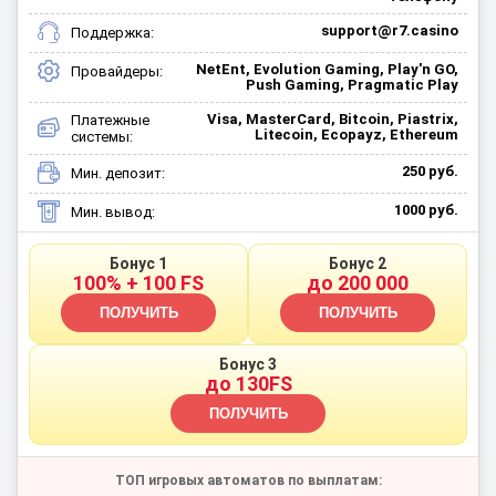
support@r7.casino
Поддержка:
NetEnt, Evolution Gaming, Play'n GO,
Провайдеры:
Push Gaming, Pragmatic Play
Visa, MasterCard, Bitcoin, Piastrix,
Платежные
Litecoin, Ecopayz, Ethereum
системы:
250 руб.
Мин. депозит:
1000 руб.
Мин. вывод:
Бонус 1
Бонус 2
100% + 100 FS
до 200 000
ПОЛУЧИТЬ
ПОЛУЧИТЬ
Бонус 3
до 130FS
ПОЛУЧИТЬ
ТОП игровых автоматов по выплатам: