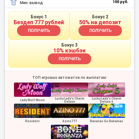
100 руб.
Мин. вывод:
Бонус 1
Бонус 2
Бездеп 777 рублей
50% на депозит
ПОЛУЧИТЬ
ПОЛУЧИТЬ
Бонус 3
10% кэшбэк
ПОЛУЧИТЬ
ТОП игровых автоматов по выплатам:
Lucky Lady's Charm
Lucky Lady's Charm
Lady Wolf Moon
Deluxe
Deluxe 6
Resident
Azino777
Bananas Go Bahamas