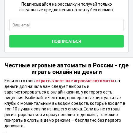
Подписывайся на рассылку и получай только
актуальные предложения на почту без спамов.
Честные игровые автоматы в России - где
играть онлайн на деньги
Если вы готовы
играть в честные игровые автоматы
на
деньги для начала вам следует выбрать и
зарегистрироваться в онлайн казино, у которого есть
лицензия. Выбирайте честные, проверенные виртуальные
клубы с моментальным выводом средств, которые входят в
топ 10 лучших casino из нашего списка. Если вы не готовы
регистрироваться и сразу пополнять депозит, то можно
поиграть в слоты в демо режиме – бесплатно без первого
депозита.