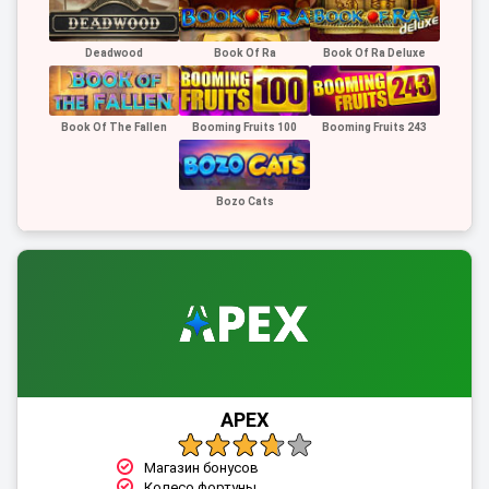
Deadwood
Book Of Ra
Book Of Ra Deluxe
Book Of The Fallen
Booming Fruits 100
Booming Fruits 243
Bozo Cats
APEX
Магазин бонусов
Колесо фортуны