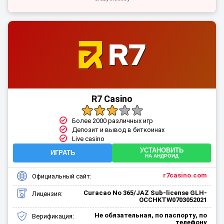
R7 Casino
Более 2000 различных игр
Депозит и вывод в биткоинах
Live casino
УСТАНОВИТЬ
ИГРАТЬ
НА АНДРОИД
r7casino.com
Официальный сайт:
Curacao No 365/JAZ Sub-license GLH-
Лицензия:
OCCHKTW0703052021
Не обязательная, по паспорту, по
Верификация:
телефону