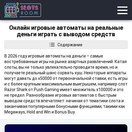
Онлайн игровые автоматы на реальные
деньги играть с выводом средств
Содержание
В 2026 году игровые автоматы на деньги – самые
востребованные игры на рынке азартных развлечений. Катая
слоты, вы не только увлекательно проводите время, но и
получаете реальный шанс сорвать куш. Некоторые аппараты
могут давать до х50000 от первоначальной ставки, есть игры
и с более крупным максимальным выигрышем, например слот
Razor Shark от Push Gaming имеет множитель x100000 и это
не предел. Разнообразие игровых автоматов с быстрым
выводом средств впечатляет: начиная от тематики слота и
заканчивая популярными бонусными функциями, такими как
Megaways, Hold and Win и Bonus Buy.