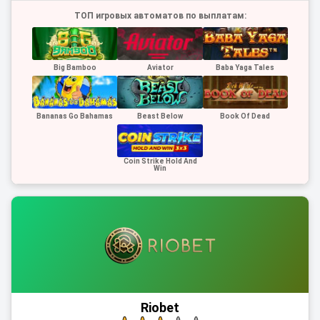
ТОП игровых автоматов по выплатам:
Big Bamboo
Aviator
Baba Yaga Tales
Bananas Go Bahamas
Beast Below
Book Of Dead
Coin Strike Hold And
Win
Riobet