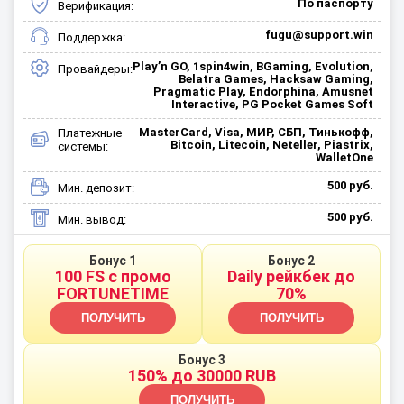
По паспорту
Верификация:
fugu@support.win
Поддержка:
Play’n GO, 1spin4win, BGaming, Evolution,
Провайдеры:
Belatra Games, Hacksaw Gaming,
Pragmatic Play, Endorphina, Amusnet
Interactive, PG Pocket Games Soft
MasterCard, Visa, МИР, СБП, Тинькофф,
Платежные
Bitcoin, Litecoin, Neteller, Piastrix,
системы:
WalletOne
500 руб.
Мин. депозит:
500 руб.
Мин. вывод:
Бонус 1
Бонус 2
100 FS с промо
Daily рейкбек до
FORTUNETIME
70%
ПОЛУЧИТЬ
ПОЛУЧИТЬ
Бонус 3
150% до 30000 RUB
ПОЛУЧИТЬ