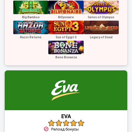
Big Bamboo
Billyonaire
Gates of Olympus
Razor Returns
Sun of Egypt 3
Legacy of Dead
Bone Bonanza
EVA
Релоад бонусы