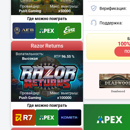
Провайдер:
Макс. выигрыш:
Верификация:
Push Gaming
x50000
Где можно поиграть
Поддержка:
Б
100%
Razor Returns
ПО
Волатильность:
RTP:
96.55 %
Высокая
Deadwood
Провайдер:
Макс. выигрыш:
Push Gaming
x100000
Где можно поиграть