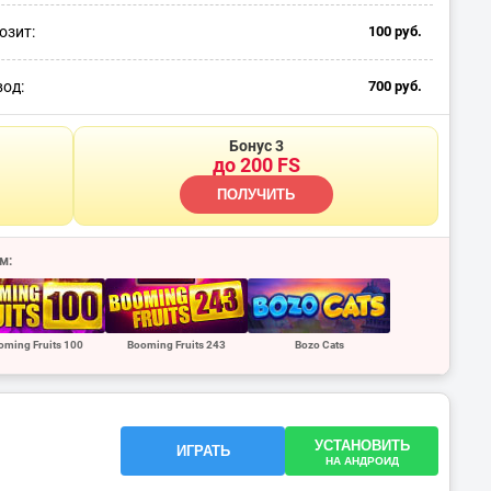
озит:
100 руб.
од:
700 руб.
Бонус 3
до 200 FS
ПОЛУЧИТЬ
м:
oming Fruits 100
Booming Fruits 243
Bozo Cats
УСТАНОВИТЬ
ИГРАТЬ
НА АНДРОИД