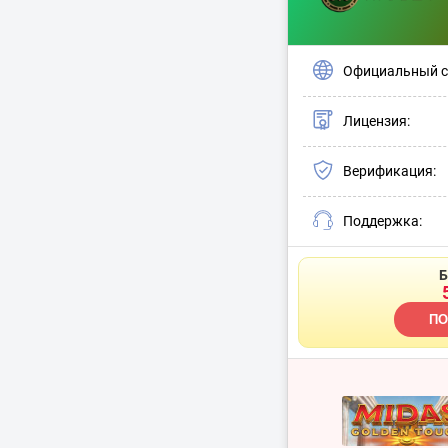
Официальный с
Лицензия:
Верификация:
Поддержка:
Б
ПО