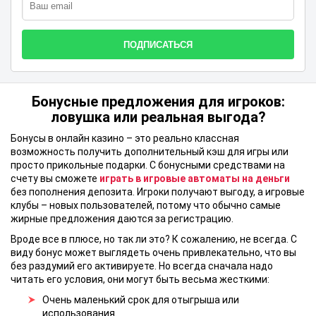
Бонусные предложения для игроков:
ловушка или реальная выгода?
Бонусы в онлайн казино – это реально классная
возможность получить дополнительный кэш для игры или
просто прикольные подарки. С бонусными средствами на
счету вы сможете
играть в игровые автоматы на деньги
без пополнения депозита. Игроки получают выгоду, а игровые
клубы – новых пользователей, потому что обычно самые
жирные предложения даются за регистрацию.
Вроде все в плюсе, но так ли это? К сожалению, не всегда. С
виду бонус может выглядеть очень привлекательно, что вы
без раздумий его активируете. Но всегда сначала надо
читать его условия, они могут быть весьма жесткими:
Очень маленький срок для отыгрыша или
использования.