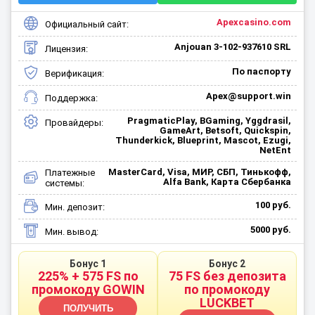
Apexcasino.com
Официальный сайт:
Anjouan 3-102-937610 SRL
Лицензия:
По паспорту
Верификация:
Apex@support.win
Поддержка:
PragmaticPlay, BGaming, Yggdrasil,
Провайдеры:
GameArt, Betsoft, Quickspin,
Thunderkick, Blueprint, Mascot, Ezugi,
NetEnt
MasterCard, Visa, МИР, СБП, Тинькофф,
Платежные
Alfa Bank, Карта Сбербанка
системы:
100 руб.
Мин. депозит:
5000 руб.
Мин. вывод:
Бонус 1
Бонус 2
225% + 575 FS по
75 FS без депозита
промокоду GOWIN
по промокоду
LUCKBET
ПОЛУЧИТЬ