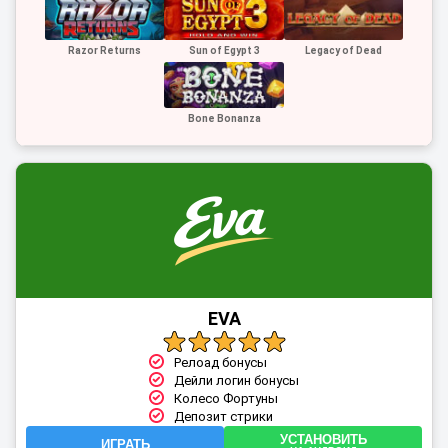
Razor Returns
Sun of Egypt 3
Legacy of Dead
Bone Bonanza
EVA
Релоад бонусы
Дейли логин бонусы
Колесо Фортуны
Депозит стрики
УСТАНОВИТЬ
ИГРАТЬ