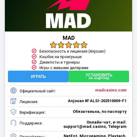
MAD
Безопасность и лицензия (Anjouan)
Кэшбэк на проигрыши
Джекпоты и турниры
Игры с живыми дилерами
УСТАНОВИТЬ
ИГРАТЬ
НА АНДРОИД
madcasino.com
Официальный сайт:
Anjouan № ALSI-202510009-F1
Лицензия:
Обязательна, по паспорту
Верификация:
Онлайн-чат, e-mail:
Поддержка:
support@mad.casino, Telegram
NetEnt, Microgaming, Playtech,
Провайдеры: