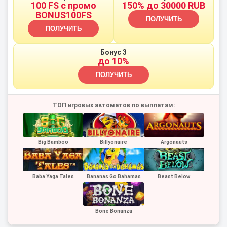
100 FS с промо
150% до 30000 RUB
BONUS100FS
ПОЛУЧИТЬ
ПОЛУЧИТЬ
Бонус 3
до 10%
ПОЛУЧИТЬ
ТОП игровых автоматов по выплатам:
Big Bamboo
Billyonaire
Argonauts
Baba Yaga Tales
Bananas Go Bahamas
Beast Below
Bone Bonanza