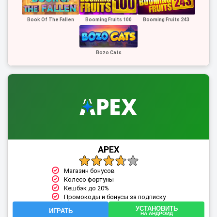
Book Of The Fallen
Booming Fruits 100
Booming Fruits 243
Bozo Cats
APEX
Магазин бонусов
Колесо фортуны
Кешбэк до 20%
Промокоды и бонусы за подписку
УСТАНОВИТЬ
ИГРАТЬ
НА АНДРОИД