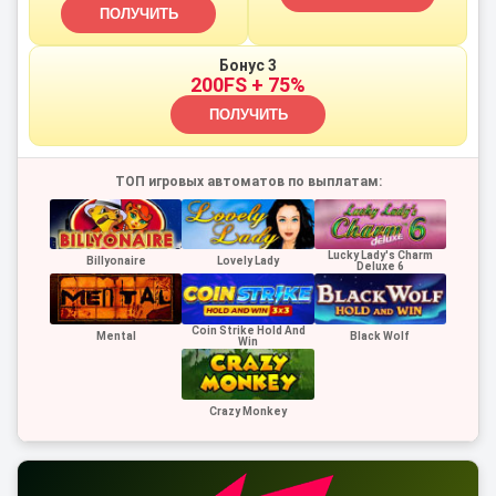
ПОЛУЧИТЬ
Бонус 3
200FS + 75%
ПОЛУЧИТЬ
ТОП игровых автоматов по выплатам:
Lucky Lady's Charm
Billyonaire
Lovely Lady
Deluxe 6
Coin Strike Hold And
Mental
Black Wolf
Win
Crazy Monkey