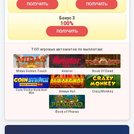
ПОЛУЧИТЬ
ПОЛУЧИТЬ
Бонус 3
100%
ПОЛУЧИТЬ
ТОП игровых автоматов по выплатам:
Midas Golden Touch
Aviator
Book Of Dead
Coin Strike Hold And
Always Hot
Crazy Monkey
Win
Book of Pharao