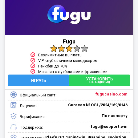
Fugu
Безлимитные выплаты
VIP клуб с личным менеджером
Рейкбек до 70%
Магазин с лутбоксами и фриспинами
УСТАНОВИТЬ
ИГРАТЬ
НА АНДРОИД
fugucasino.com
Официальный сайт:
Curacao № OGL/2024/169/0146
Лицензия:
По паспорту
Верификация:
fugu@support.win
Поддержка:
Play’n GO, 1spin4win, BGaming, Evolution,