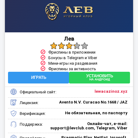
Лев
Фриспины в приложении
Бонусы в Telegram и Viber
Мини-игры на раздевания
Фриспины за активность
УСТАНОВИТЬ
ИГРАТЬ
НА АНДРОИД
lewacazinoz.xyz
Официальный сайт:
Avento N.V. Curacao No.1668 / JAZ
Лицензия:
Не обязательная, по паспорту
Верификация:
Онлайн-чат, e-mail:
Поддержка:
support@levclub.com, Telegram, Viber
Pragmatic Play, NetEnt, Igrosoft,