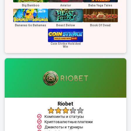
Big Bamboo
Aviator
Baba Yaga Tales
Bananas Go Bahamas
Beast Below
Book Of Dead
Coin Strike Hold And
Win
Riobet
Компоинты и статусы
Криптовалютные платежи
Джекпоты и турниры